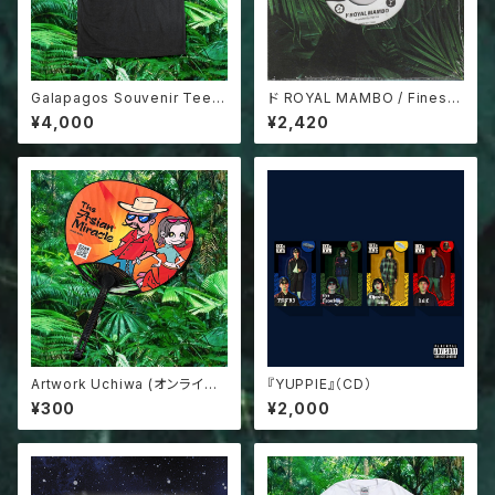
Galapagos Souvenir Tee
ド ROYAL MAMBO / Finest-
(2Types)
kaze 7inch record
¥4,000
¥2,420
Artwork Uchiwa (オンライン
『YUPPIE』（CD）
単品購入不可商品)
¥300
¥2,000