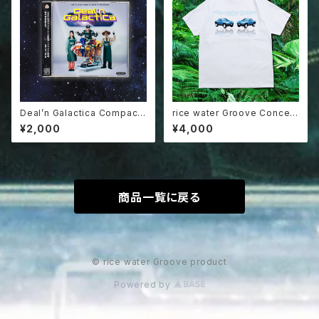
Deal’n Galactica Compact
rice water Groove Concep
Disk
t Car Tee
¥2,000
¥4,000
商品一覧に戻る
© rice water Groove product
Powered by