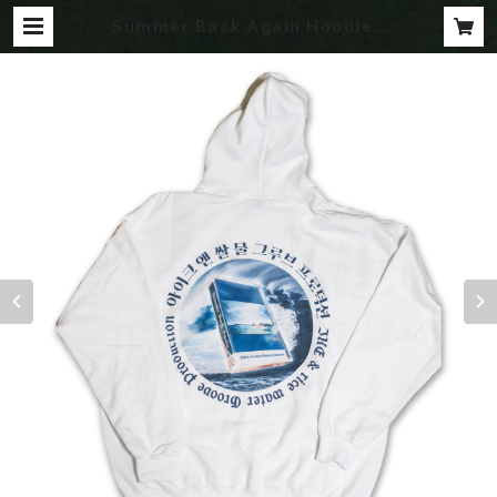
Summer Back Again Hoodie |
rice water Groove product