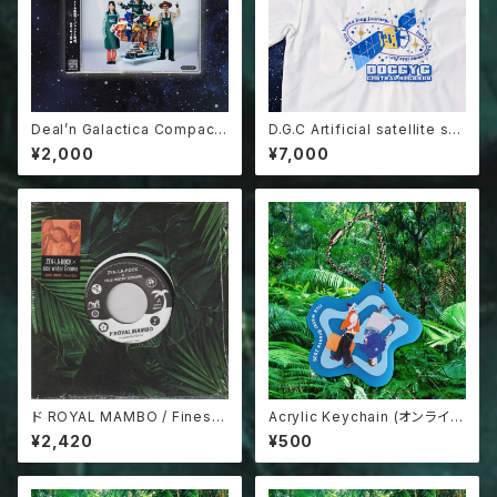
Deal’n Galactica Compact
D.G.C Artificial satellite shi
Disk
rt
¥2,000
¥7,000
ド ROYAL MAMBO / Finest-
Acrylic Keychain (オンライン
kaze 7inch record
単品購入不可商品)
¥2,420
¥500