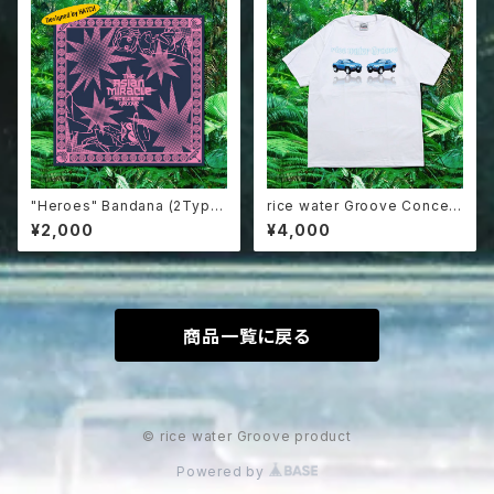
"Heroes" Bandana (2Type
rice water Groove Concep
s)
t Car Tee
¥2,000
¥4,000
商品一覧に戻る
© rice water Groove product
Powered by