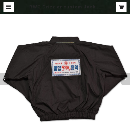
RWG Drizzler custom Jacket
-BLACK Edition- | rice water
Groove product