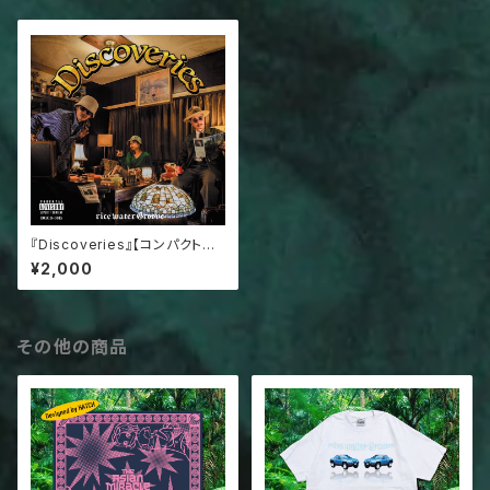
『Discoveries』【コンパクトデ
ィスク】
¥2,000
その他の商品