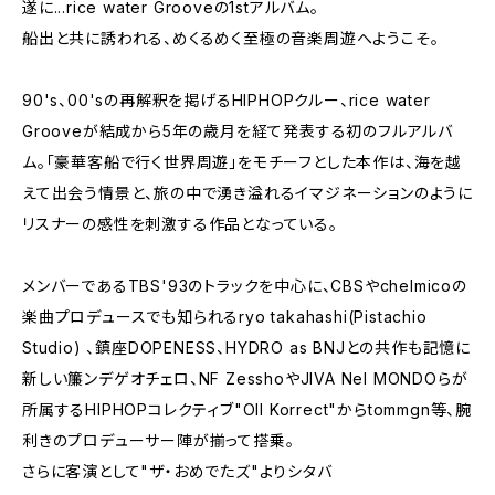
遂に...rice water Grooveの1stアルバム。
船出と共に誘われる、めくるめく至極の音楽周遊へようこそ。
90's、00'sの再解釈を掲げるHIPHOPクルー、rice water
Grooveが結成から5年の歳月を経て発表する初のフルアルバ
ム。「豪華客船で行く世界周遊」をモチーフとした本作は、海を越
えて出会う情景と、旅の中で湧き溢れるイマジネーションのように
リスナーの感性を刺激する作品となっている。
メンバーであるTBS'93のトラックを中心に、CBSやchelmicoの
楽曲プロデュースでも知られるryo takahashi(Pistachio
Studio) 、鎮座DOPENESS、HYDRO as BNJとの共作も記憶に
新しい簾ンデゲオチェロ、NF ZesshoやJIVA Nel MONDOらが
所属するHIPHOPコレクティブ"Oll Korrect"からtommgn等、腕
利きのプロデューサー陣が揃って搭乗。
さらに客演として"ザ・おめでたズ"よりシタバ