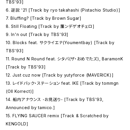
TBS'93]
6. 逆説 '21 [Track by ryo takahashi (Pistachio Studio)]
7. Bluffing? [Track by Brown Sugar]
8. Still Floating [Track by 簾ンデゲオチェロ]
9. In'n out [Track by TBS'93]
10. Blocks feat. サクライエナ(Youmentbay) [Track by
TBS'93]
11. Round N Round feat. シタバ(ザ・おめでたズ), BaramonK
[Track by TBS'93]
12. Just cuz now [Track by yutyforce (MAVERICK)]
13. レイドバック・ステーション feat. IKE [Track by tommgn
(Oll Korrect)]
14. 船内アナウンス -お見送り- [Track by TBS'93,
Announced by tamico.]
15. FLYING SAUCER remix [Track & Scratched by
KENGOLD]