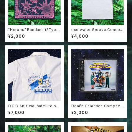
"Heroes" Bandana (2Type
rice water Groove Concep
s)
t Car Tee
¥2,000
¥4,000
D.G.C Artificial satellite shi
Deal’n Galactica Compact
rt
Disk
¥7,000
¥2,000