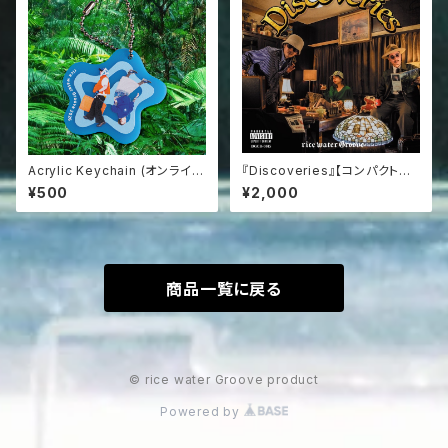
Acrylic Keychain (オンライン
『Discoveries』【コンパクトデ
単品購入不可商品)
ィスク】
¥500
¥2,000
商品一覧に戻る
© rice water Groove product
Powered by