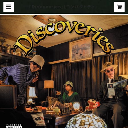
『Discoveries』【コンパクトディス
ク】 | rice water Groove produ
ct