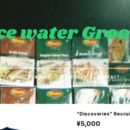
HOME
ABOUT
CATEGORY
CONTACT
“Discoveries” Recru
¥5,000