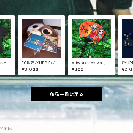
uveni
EC限定『YUPPIE』『Di
Artwork Uchiwa (オ
『YUP
)
scoveries』２枚セット
ンライン単品購入不可
¥3,000
¥300
¥2,
【コンパクトディスク】
商品)
商品一覧に戻る
づく表記