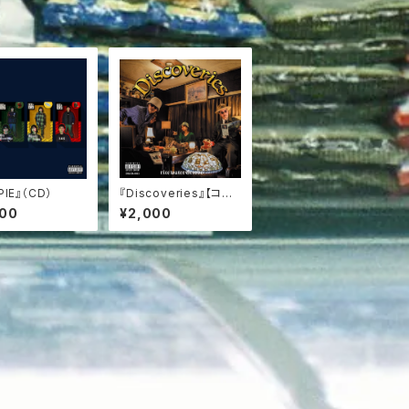
PIE』（CD）
『Discoveries』【コン
パクトディスク】
000
¥2,000