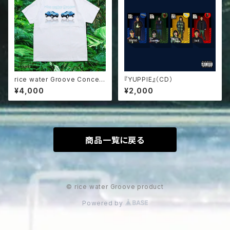
rice water Groove Concep
『YUPPIE』（CD）
t Car Tee
¥4,000
¥2,000
商品一覧に戻る
© rice water Groove product
Powered by