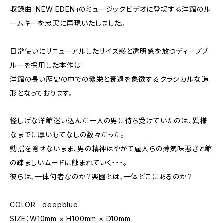
収録曲「NEW EDEN」のミュージックビデオに登場する洋館のル
ームキーを忠実に再現いたしました。
日常使いにリニューアルしたサイズ感と透明感を放つディープブ
ルーを採用した本作は
洋館の長い歴史の中での繁栄と衰退を象徴するクラシカルな造
形となっております。
怪しげな洋館迷い込んだ一人の男に待ち受けていたのは、異様
なまでに厚いもてなしの数々だった。
動揺を隠せないまま、男の精神はやがて雇人らの薄気味悪さと館
の疎ましいムードに蝕まれていく・・・。
彼らは、一体何者なのか？楽園とは、一体どこにあるのか？
COLOR : deepblue
SIZE：W10mm × H100mm × D10mm