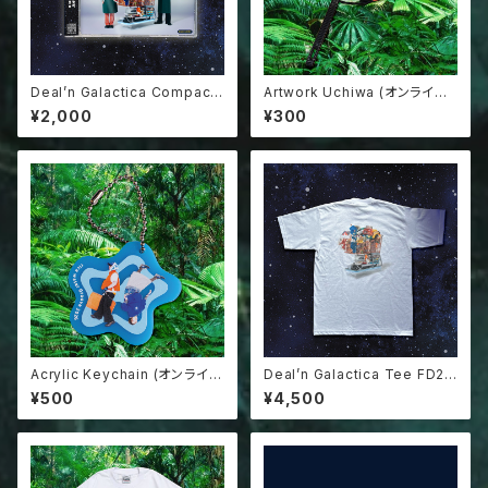
Deal’n Galactica Compact
Artwork Uchiwa (オンライン
Disk
単品購入不可商品)
¥2,000
¥300
Acrylic Keychain (オンライン
Deal’n Galactica Tee FD20
単品購入不可商品)
4
¥500
¥4,500