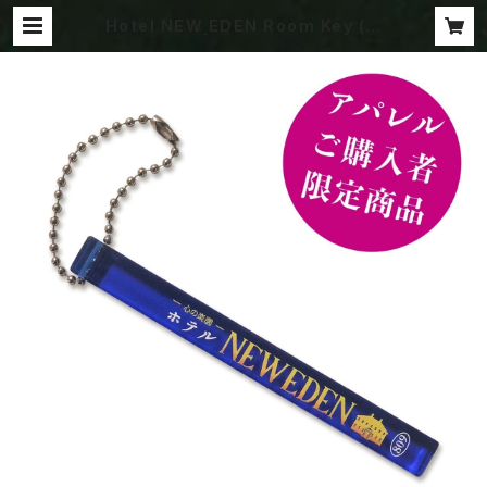
Hotel NEW EDEN Room Key (単
品購入不可) | rice water Groove
product